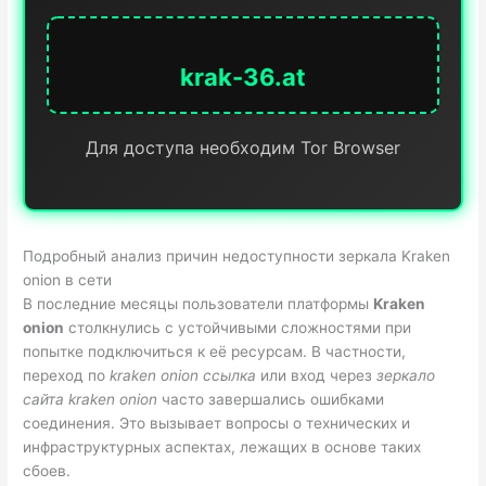
krak-36.at
Для доступа необходим Tor Browser
Подробный анализ причин недоступности зеркала Kraken
onion в сети
В последние месяцы пользователи платформы
Kraken
onion
столкнулись с устойчивыми сложностями при
попытке подключиться к её ресурсам. В частности,
переход по
kraken onion ссылка
или вход через
зеркало
сайта kraken onion
часто завершались ошибками
соединения. Это вызывает вопросы о технических и
инфраструктурных аспектах, лежащих в основе таких
сбоев.