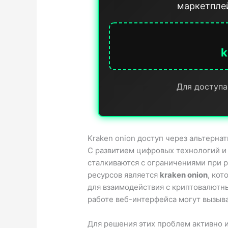
маркетплей
k
Для доступа
Kraken onion доступ через альтерна
С развитием цифровых технологий и
сталкиваются с ограничениями при р
ресурсов является
kraken onion
, ко
для взаимодействия с криптовалютн
работе веб-интерфейса могут вызыв
Для решения этих проблем активно 