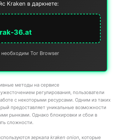
с Kraken в даркнете:
rak-36.at
 необходим Tor Browser
тивные методы на сервисе
 ужесточением регулирования, пользователи
аботе с некоторыми ресурсами. Одним из таких
торый предоставляет уникальные возможности
ыми рынками. Однако блокировки и сбои в
ать сложности.
используются
зеркала kraken onion
, которые