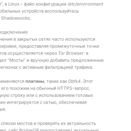
, в Linux – файл конфигурации /etc/environment
 мобильных устройств воспользуйтесь
и Shadowsocks.
 подключения
нения в закрытых сетях часто используются
окировки, предоставляя промежуточные точки
стов осуществляется через
Tor Browser
: в
дел “Мосты” и вручную добавить предложенные
регионах с активным фильтрацией трафика.
применяются
плагины
, такие как
Obfs4
. Этот
я его похожим на обычный HTTPS-запрос.
дную строку или с использованием готовых
ин интегрируется с сетью, обеспечивая
ия.
списки мостов и проверять их актуальность
ер, сайт
BridgeDB
предоставляет актуальные