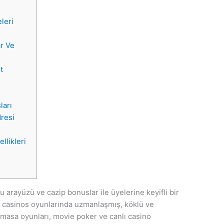
leri
ar Ve
t
ları
dresi
llikleri
 arayüzü ve cazip bonuslar ile üyelerine keyifli bir
 casinos oyunlarında uzmanlaşmış, köklü ve
, masa oyunları, movie poker ve canlı casino