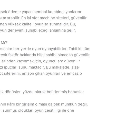
yüksek ödeme yapan sembol kombinasyonlarını
tırabilir. En iyi slot machine siteleri, güvenilir
enen yüksek kaliteli oyunlar sunmalıdır. Bu,
 oyun deneyimi sunabileceği anlamına gelir.
 Mı?
sanlar her yerde oyun oynayabilirler. Tabii ki, tüm
birçok faktör hakkında bilgi sahibi olmadan güvenilir
elerinden kaçınmak için, oyunculara güvenilir
bazı ipuçları sunulmaktadır. Bu makalede, size
ot sitelerini, en son çıkan oyunları ve en cazip
iz dönüşler, yüzde olarak belirlenmiş bonuslar
anın kârlı bir girişim olması da pek mümkün değil.
i, sunmuş oldukları oyun çeşitliliği ile öne