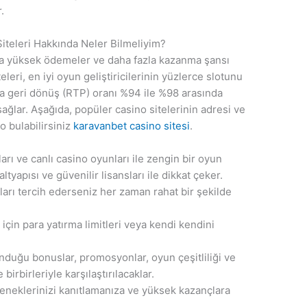
.
Siteleri Hakkında Neler Bilmeliyim?
daha yüksek ödemeler ve daha fazla kazanma şansı
eleri, en iyi oyun geliştiricilerinin yüzlerce slotunu
a geri dönüş (RTP) oranı %94 ile %98 arasında
ağlar. Aşağıda, popüler casino sitelerinin adresi ve
lo bulabilirsiniz
karavanbet casino sitesi
.
arı ve canlı casino oyunları ile zengin bir oyun
yapısı ve güvenilir lisansları ile dikkat çeker.
ları tercih ederseniz her zaman rahat bir şekilde
çin para yatırma limitleri veya kendi kendini
unduğu bonuslar, promosyonlar, oyun çeşitliliği ve
e birbirleriyle karşılaştırılacaklar.
eneklerinizi kanıtlamanıza ve yüksek kazançlara