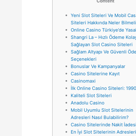
Content
Yeni Slot Siteleri Ve Mobil Ca
Siteleri Hakkında Neler Bilmel
Online Casino Türkiye’de Yasa
Shangri La – Hızlı Ödeme Kolay
Sağlayan Slot Casino Siteleri
Sağlam Altyapı Ve Güvenli Ö
Seçenekleri
Bonuslar Ve Kampanyalar
Casino Sitelerine Kayıt
Casinomaxi
İlk Online Casino Siteleri: 1990’
Kaliteli Slot Siteleri
Anadolu Casino
Mobil Uyumlu Slot Sitelerinin
Adresleri Nasıl Bulabilirim?
Casino Sitelerinde Nakit İades
En İyi Slot Sitelerinin Adresler