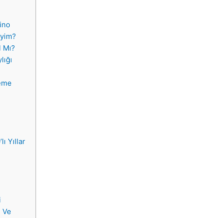
sino
iyim?
l Mı?
lığı
deme
lı Yıllar
i
i Ve