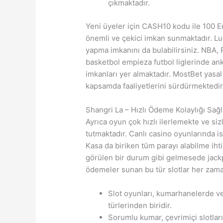
çıkmaktadır.
Yeni üyeler için CASH10 kodu ile 100 E
önemli ve çekici imkan sunmaktadır. Luc
yapma imkanını da bulabilirsiniz. NBA, 
basketbol empieza futbol liglerinde a
imkanları yer almaktadır. MostBet ya
kapsamda faaliyetlerini sürdürmektedir
Shangri La – Hızlı Ödeme Kolaylığı Sağl
Ayrıca oyun çok hızlı ilerlemekte ve si
tutmaktadır. Canlı casino oyunlarında i
Kasa da biriken tüm parayı alabilme ihti
görülen bir durum gibi gelmesede jack
ödemeler sunan bu tür slotlar her zaman
Slot oyunları, kumarhanelerde v
türlerinden biridir.
Sorumlu kumar, çevrimiçi slotları