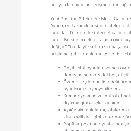
her yerden oyunlara erişmelerini sağlar
Yeni Position Siteleri Ve Mobil Casino 
Ayrıca, en kazançlı position siteleri 
sunarlar. Türk on the internet casino sit
sunar. Bu sitelerdeki ortalama oyuncuy
değişir,” “bu da yüksek kazanma şansı s
ortalama getiri oranlarını içeren bir tab
Çeşitli slot oyunları, zaman oyunl
deneyimi sunan Astekbet, güçlü alt
Özenle seçilen bu listedeki firma
oyunlarınızı oynayabilirsiniz.
Kumar oynamanızı kontrol etmek i
dışlama gibi araçlar kullanın.
Aşağıdaki tablolarda, sitelerin s
site özellikleri gibi kriterlere gör
Popüler position oyunlarında yet
ulaşmanıza olanak tanır.