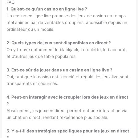
FAQ
1. Qu’est-ce qu’un casino en ligne live ?
Un casino en ligne live propose des jeux de casino en temps
réel animés par de véritables croupiers, accessible depuis un
ordinateur ou un mobile.
2. Quels types de jeux sont disponibles en direct ?
On y trouve notamment le blackjack, la roulette, le baccarat,
et d’autres jeux de table populaires.
3. Est-ce sûr de jouer dans un casino en ligne live ?
Oui, tant que le casino est licencié et régulé, les jeux live sont
transparents et sécurisés.
4. Peut-on interagir avec le croupier lors des jeux en direct
?
Absolument, les jeux en direct permettent une interaction via
un chat en direct, rendant l’expérience plus sociale.
5. Y a-t-il des stratégies spécifiques pour les jeux en direct
?