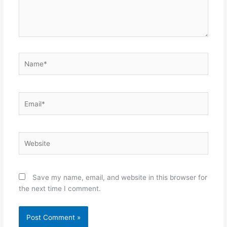
Name*
Email*
Website
Save my name, email, and website in this browser for
the next time I comment.