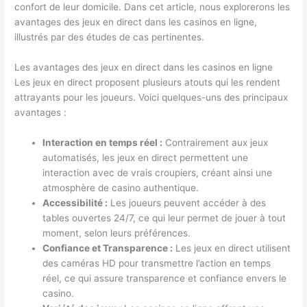
confort de leur domicile. Dans cet article, nous explorerons les
avantages des jeux en direct dans les casinos en ligne,
illustrés par des études de cas pertinentes.
Les avantages des jeux en direct dans les casinos en ligne
Les jeux en direct proposent plusieurs atouts qui les rendent
attrayants pour les joueurs. Voici quelques-uns des principaux
avantages :
Interaction en temps réel :
Contrairement aux jeux
automatisés, les jeux en direct permettent une
interaction avec de vrais croupiers, créant ainsi une
atmosphère de casino authentique.
Accessibilité :
Les joueurs peuvent accéder à des
tables ouvertes 24/7, ce qui leur permet de jouer à tout
moment, selon leurs préférences.
Confiance et Transparence :
Les jeux en direct utilisent
des caméras HD pour transmettre l’action en temps
réel, ce qui assure transparence et confiance envers le
casino.