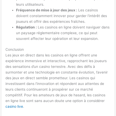
leurs utilisateurs.
Fréquence de mise à jour des jeux :
Les casinos
doivent constamment innover pour garder l’intérêt des
joueurs et offrir des expériences fraîches.
Régulation :
Les casinos en ligne doivent naviguer dans
un paysage réglementaire complexe, ce qui peut
souvent affecter leur opération et leur expansion.
Conclusion
Les jeux en direct dans les casinos en ligne offrent une
expérience immersive et interactive, rapprochant les joueurs
des sensations d’un casino terrestre. Avec des défis à
surmonter et une technologie en constante évolution, l’avenir
des jeux en direct semble prometteur. Les casinos qui
investissent dans l’innovation et répondent aux attentes de
leurs clients continueront à prospérer sur ce marché
compétitif. Pour les amateurs de jeux de hasard, les casinos
en ligne live sont sans aucun doute une option à considérer
casino live
.