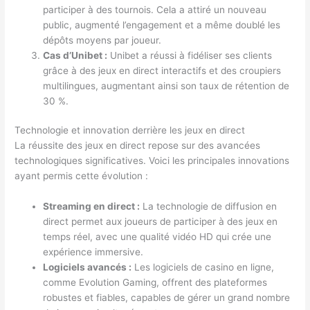
participer à des tournois. Cela a attiré un nouveau
public, augmenté l’engagement et a même doublé les
dépôts moyens par joueur.
Cas d’Unibet :
Unibet a réussi à fidéliser ses clients
grâce à des jeux en direct interactifs et des croupiers
multilingues, augmentant ainsi son taux de rétention de
30 %.
Technologie et innovation derrière les jeux en direct
La réussite des jeux en direct repose sur des avancées
technologiques significatives. Voici les principales innovations
ayant permis cette évolution :
Streaming en direct :
La technologie de diffusion en
direct permet aux joueurs de participer à des jeux en
temps réel, avec une qualité vidéo HD qui crée une
expérience immersive.
Logiciels avancés :
Les logiciels de casino en ligne,
comme Evolution Gaming, offrent des plateformes
robustes et fiables, capables de gérer un grand nombre