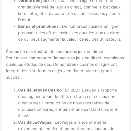
Variété des jeux :
Les casinos en ligne offrent une
grande diversité de jeux en direct, comme le blackjack,
la roulette, et le baccarat, ce qui ne laisse pas place à
l’ennui.
Bonus et promotions :
De nombreux casinos en ligne
proposent des offres exclusives pour les jeux en direct,
ce qui peut augmenter la valeur de jeu des utilisateurs.
Études de cas illustrant le succès des jeux en direct
Pour mieux comprendre l’impact des jeux en direct, examinons
quelques études de cas. De nombreux casinos en ligne ont
intégré des plateformes de jeux en direct avec un grand
succès :
Cas de Betway Casino :
En 2021, Betway a rapporté
une augmentation de 40 % du trafic sur ses jeux en
direct après l’introduction de nouvelles tables de
croupiers célèbres, entraînant une satisfaction client
élevée.
Cas de LeoVegas :
LeoVegas a lancé une série
d’événements en direct, permettant aux joueurs de