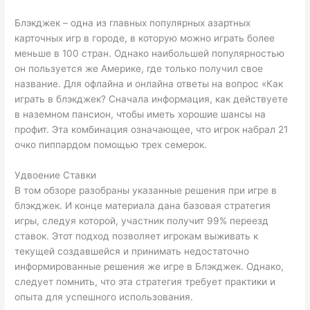
Блэкджек – одна из главных популярных азартных
карточных игр в городе, в которую можно играть более
меньше в 100 стран. Однако наибольшей популярностью
он пользуется же Америке, где только получил свое
название. Для офлайна и онлайна ответы на вопрос «Как
играть в блэкджек? Сначала информация, как действуете
в наземном пансион, чтобы иметь хорошие шансы на
профит. Эта комбинация означающее, что игрок набрал 21
очко пиппардом помощью трех семерок.
Удвоение Ставки
В том обзоре разобраны указанные решения при игре в
блэкджек. И конце материала дана базовая стратегия
игры, следуя которой, участник получит 99% переезд
ставок. Этот подход позволяет игрокам выживать к
текущей создавшейся и принимать недостаточно
информированные решения же игре в Блэкджек. Однако,
следует помнить, что эта стратегия требует практики и
опыта для успешного использования.