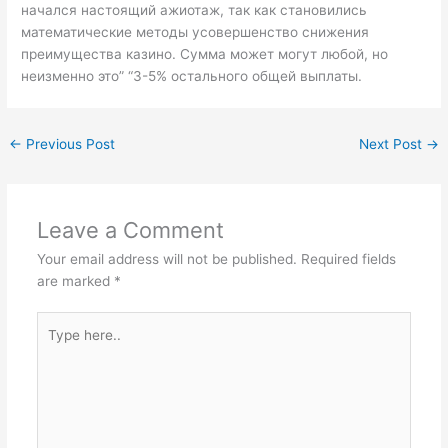
начался настоящий ажиотаж, так как становились
математические методы усовершенство снижения
преимущества казино. Сумма может могут любой, но
неизменно это” “3-5% остального общей выплаты.
←
Previous Post
Next Post
→
Leave a Comment
Your email address will not be published.
Required fields
are marked
*
Type
here..