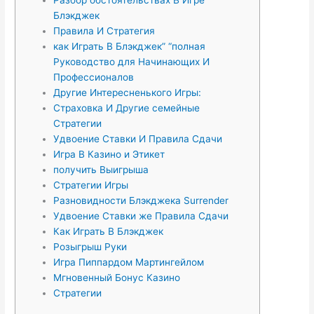
Блэкджек
Правила И Стратегия
как Играть В Блэкджек” “полная
Руководство для Начинающих И
Профессионалов
Другие Интересненького Игры:
Страховка И Другие семейные
Стратегии
Удвоение Ставки И Правила Сдачи
Игра В Казино и Этикет
получить Выигрыша
Стратегии Игры
Разновидности Блэкджека Surrender
Удвоение Ставки же Правила Сдачи
Как Играть В Блэкджек
Розыгрыш Руки
Игра Пиппардом Мартингейлом
Мгновенный Бонус Казино
Стратегии