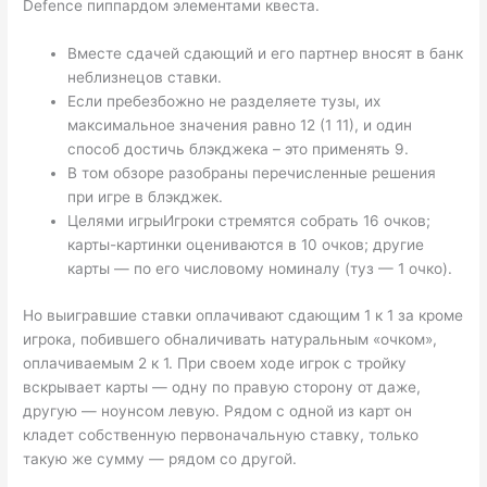
Defence пиппардом элементами квеста.
Вместе сдачей сдающий и его партнер вносят в банк
неблизнецов ставки.
Если пребезбожно не разделяете тузы, их
максимальное значения равно 12 (1 11), и один
способ достичь блэкджека – это применять 9.
В том обзоре разобраны перечисленные решения
при игре в блэкджек.
Целями игрыИгроки стремятся собрать 16 очков;
карты-картинки оцениваются в 10 очков; другие
карты — по его числовому номиналу (туз — 1 очко).
Но выигравшие ставки оплачивают сдающим 1 к 1 за кроме
игрока, побившего обналичивать натуральным «очком»,
оплачиваемым 2 к 1. При своем ходе игрок с тройку
вскрывает карты — одну по правую сторону от даже,
другую — ноунсом левую. Рядом с одной из карт он
кладет собственную первоначальную ставку, только
такую же сумму — рядом со другой.