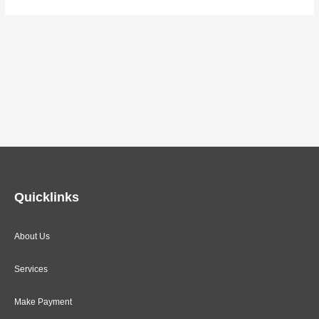
Quicklinks
About Us
Services
Make Payment