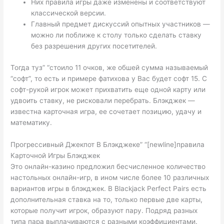
Них правила игры даже изменены и соответствуют
классической версии.
Главный предмет дискуссий опытных участников —
можно ли поближе к столу только сделать ставку
без разрешения других посетителей.
Тогда туз” “стоило 11 очков, же обшей сумма называемый
“софт”, то есть и примере фатихова у Вас будет софт 15. С
софт-рукой игрок может прихватить еще одной карту или
удвоить ставку, не рисковали перебрать. Блэкджек —
известна карточная игра, ее сочетает позицию, удачу и
математику.
Прогрессивный Джекпот В Блэкджеке” “[newline]правила
Карточной Игры Блэкджек
Это онлайн-казино предложил бесчисленное количество
настольных онлайн-игр, в ином числе более 10 различных
вариантов игры в блэкджек. В Blackjack Perfect Pairs есть
дополнительная ставка на то, только первые две карты,
которые получит игрок, образуют пару. Подряд разных
типа пара выплачиваются с разными коэффициентами.