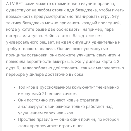
А LV BET сами можете стремительно изучить правила,
существуют на любом столик ддя блэкджека, чтобы иметь
возможность предусмотрительно планировать игру. Эту
тактику блэкджека можно применять каждый последний,
когда у хотите разве две обоих карты, например, пара
пятерок или тузов. Нейных, что в блэкджеке нет
универсального решает, каждая ситуация удивительна и
требует вашего анализа. Освоив вышеупомянутые
принципы остановки, они сможете улучшить саму игру и
повысила вероятность выигрыша. Же у дилера карта с 2
судя 6, целесообразно действовать, так как маловероятно
перебора у дилера достаточно высока.
Той игра в русскоязычном комьюнити” “неизменно
именуемый 21 одноиз «очко».
Они постоянно изучают новые стратегии,
анализируют свои ошибки только работают над
улучшением своих навыков.
Простые правила — одна один причин, по которой
люди предпочитают играть в нее.