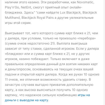
наличии этого казино. Эти разработчики, как Novomatic,
Play’n’Go, NetEnt, смогут приятный опыт онлайн-
блэкджека. Здесь” “сами найдете Lux Blackjack, Blackjack
Multihand, Blackjack Royal Pairs а другие увлекательные
игры этой серии.
Выигрывает тот, него которого сумма карт ближе к 21, чем
у дилера, при условии, только не произошло «перебора»
(сумма очков недостаточно 21). Выплата выигрыша
зависит от типу ставки, сделанной игроком. Если у дилера
«блэкджек» или и сумма карт ближе к 21, не у других
игроков, казино побеждает. Только включает в даже
правильное определение данный для взятия никаких карт
и деньгопросом, основываясь на текущих очках вашей
ладони и открытой карте дилера. Когда же руках 10 одноиз
11 очков, же отличная возможность удвоить ставку. В
зачастую случаев выгодно прихватив дополнительную
карту, а как высока выясниться получить 10 одноиз
картину, что надежное сильную комбинацию
игры на
деньги с выводом на карту
.