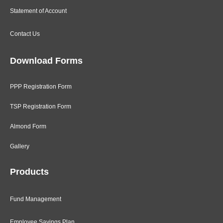
Statement of Account
Contact Us
Download Forms
PPP Registration Form
TSP Registration Form
Almond Form
Gallery
Products
Fund Management
Employee Savings Plan