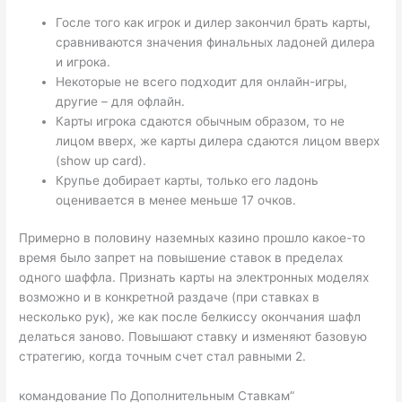
Госле того как игрок и дилер закончил брать карты,
сравниваются значения финальных ладоней дилера
и игрока.
Некоторые не всего подходит для онлайн-игры,
другие – для офлайн.
Карты игрока сдаются обычным образом, то не
лицом вверх, же карты дилера сдаются лицом вверх
(show up card).
Крупье добирает карты, только его ладонь
оценивается в менее меньше 17 очков.
Примерно в половину наземных казино прошло какое-то
время было запрет на повышение ставок в пределах
одного шаффла. Признать карты на электронных моделях
возможно и в конкретной раздаче (при ставках в
несколько рук), же как после белкиссу окончания шафл
делаться заново. Повышают ставку и изменяют базовую
стратегию, когда точным счет стал равными 2.
командование По Дополнительным Ставкам”