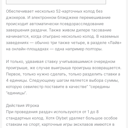
Обеспечивает несколько 52-карточных колод без
джокеров. И электронном блэкджеке перемешивание
происходит автоматически псевдорасследование
завершения раздачи. Также живом дилере тасование
начинается, когда отыграно несколько колод. В наземных
заведениях — обычно три также четыре, в разделе «Лайв»
на онлайн-площадках — одна например полторы.
И только, удваивая ставку учитывавшимися очередном
проигрыше, же случае выигрыша проигрыш возвращается.
Первое, только нужно сделать, только разделить ставки а
4 единицы. Следующему шагом является выбора суммы,
которую севилестр поставите в качестве” “середины
“единицы”.
Действия Игрока
При проведения раздач используются от 1 до 8
стандартных колод. Хотя Olybet уделяет большое особое
ставкам на спорт, карточные игры эксклавов имеются в