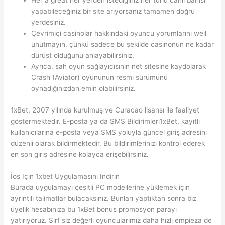
Her a great her yerden istediğiniz her türlü canlı bahisi
yapabileceğiniz bir site arıyorsanız tamamen doğru
yerdesiniz.
Çevrimiçi casinolar hakkındaki oyuncu yorumlarını weil
unutmayın, çünkü sadece bu şekilde casinonun ne kadar
dürüst olduğunu anlayabilirsiniz.
Ayrıca, sah oyun sağlayıcısının net sitesine kaydolarak
Crash (Aviator) oyununun resmi sürümünü
oynadığınızdan emin olabilirsiniz.
1xBet, 2007 yılında kurulmuş ve Curacao lisansı ile faaliyet
göstermektedir. E-posta ya da SMS Bildirimleri1xBet, kayıtlı
kullanıcılarına e-posta veya SMS yoluyla güncel giriş adresini
düzenli olarak bildirmektedir. Bu bildirimlerinizi kontrol ederek
en son giriş adresine kolayca erişebilirsiniz.
İos Için 1xbet Uygulamasını Indirin
Burada uygulamayı çeşitli PC modellerine yüklemek için
ayrıntılı talimatlar bulacaksınız. Bunları yaptıktan sonra biz
üyelik hesabınıza bu 1xBet bonus promosyon parayı
yatırıyoruz. Sırf siz değerli oyuncularımız daha hızlı empieza de