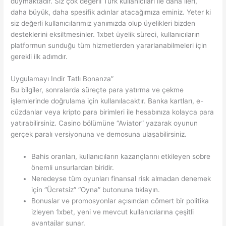
duymaktadır. Siz çok değerli Türk kullanıcıları ile daha ileri,
daha büyük, daha spesifik adınlar atacağımıza eminiz. Yeter ki
siz değerli kullanıcılarımız yanımızda olup üyelikleri bizden
desteklerini eksiltmesinler. 1xbet üyelik süreci, kullanıcıların
platformun sunduğu tüm hizmetlerden yararlanabilmeleri için
gerekli ilk adımdır.
Uygulamayı Indir Tatlı Bonanza”
Bu bilgiler, sonralarda süreçte para yatırma ve çekme
işlemlerinde doğrulama için kullanılacaktır. Banka kartları, e-
cüzdanlar veya kripto para birimleri ile hesabınıza kolayca para
yatırabilirsiniz. Casino bölümüne “Aviator” yazarak oyunun
gerçek paralı versiyonuna ve demosuna ulaşabilirsiniz.
Bahis oranları, kullanıcıların kazançlarını etkileyen sobre
önemli unsurlardan biridir.
Neredeyse tüm oyunları finansal risk almadan denemek
için “Ücretsiz” “Oyna” butonuna tıklayın.
Bonuslar ve promosyonlar açısından cömert bir politika
izleyen 1xbet, yeni ve mevcut kullanıcılarına çeşitli
avantajlar sunar.