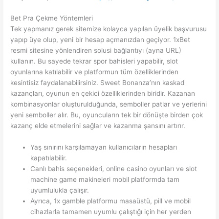
Bet Pra Çekme Yöntemleri
Tek yapmanız gerek sitemize kolayca yapılan üyelik başvurusu
yapıp üye olup, yeni bir hesap açmanızdan geçiyor. 1xBet
resmi sitesine yönlendiren solusi bağlantıyı (ayna URL)
kullanın. Bu sayede tekrar spor bahisleri yapabilir, slot
oyunlarına katılabilir ve platformun tüm özelliklerinden
kesintisiz faydalanabilirsiniz. Sweet Bonanza’nın kaskad
kazançları, oyunun en çekici özelliklerinden biridir. Kazanan
kombinasyonlar oluşturulduğunda, semboller patlar ve yerlerini
yeni semboller alır. Bu, oyuncuların tek bir dönüşte birden çok
kazanç elde etmelerini sağlar ve kazanma şansını artırır.
Yaş sınırını karşılamayan kullanıcıların hesapları
kapatılabilir.
Canlı bahis seçenekleri, online casino oyunları ve slot
machine game makineleri mobil platformda tam
uyumlulukla çalışır.
Ayrıca, 1x gamble platformu masaüstü, pill ve mobil
cihazlarla tamamen uyumlu çalıştığı için her yerden