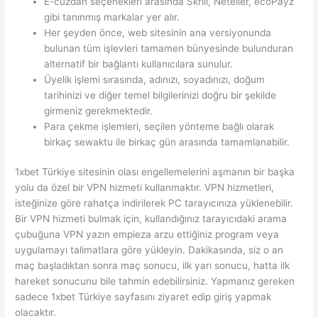
E-cüzdan seçenekleri arasında Skrill, Neteller, ecoPayz
gibi tanınmış markalar yer alır.
Her şeyden önce, web sitesinin ana versiyonunda
bulunan tüm işlevleri tamamen bünyesinde bulunduran
alternatif bir bağlantı kullanıcılara sunulur.
Üyelik işlemi sırasında, adınızı, soyadınızı, doğum
tarihinizi ve diğer temel bilgilerinizi doğru bir şekilde
girmeniz gerekmektedir.
Para çekme işlemleri, seçilen yönteme bağlı olarak
birkaç sewaktu ile birkaç gün arasında tamamlanabilir.
1xbet Türkiye sitesinin olası engellemelerini aşmanın bir başka
yolu da özel bir VPN hizmeti kullanmaktır. VPN hizmetleri,
isteğinize göre rahatça indirilerek PC tarayıcınıza yüklenebilir.
Bir VPN hizmeti bulmak için, kullandığınız tarayıcıdaki arama
çubuğuna VPN yazın empieza arzu ettiğiniz program veya
uygulamayı talimatlara göre yükleyin. Dakikasında, siz o an
maç başladıktan sonra maç sonucu, ilk yarı sonucu, hatta ilk
hareket sonucunu bile tahmin edebilirsiniz. Yapmanız gereken
sadece 1xbet Türkiye sayfasını ziyaret edip giriş yapmak
olacaktır.