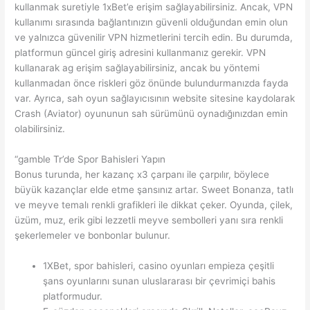
kullanmak suretiyle 1xBet’e erişim sağlayabilirsiniz. Ancak, VPN
kullanımı sırasında bağlantınızın güvenli olduğundan emin olun
ve yalnızca güvenilir VPN hizmetlerini tercih edin. Bu durumda,
platformun güncel giriş adresini kullanmanız gerekir. VPN
kullanarak ag erişim sağlayabilirsiniz, ancak bu yöntemi
kullanmadan önce riskleri göz önünde bulundurmanızda fayda
var. Ayrıca, sah oyun sağlayıcısının website sitesine kaydolarak
Crash (Aviator) oyununun sah sürümünü oynadığınızdan emin
olabilirsiniz.
“gamble Tr’de Spor Bahisleri Yapın
Bonus turunda, her kazanç x3 çarpanı ile çarpılır, böylece
büyük kazançlar elde etme şansınız artar. Sweet Bonanza, tatlı
ve meyve temalı renkli grafikleri ile dikkat çeker. Oyunda, çilek,
üzüm, muz, erik gibi lezzetli meyve sembolleri yanı sıra renkli
şekerlemeler ve bonbonlar bulunur.
1XBet, spor bahisleri, casino oyunları empieza çeşitli
şans oyunlarını sunan uluslararası bir çevrimiçi bahis
platformudur.