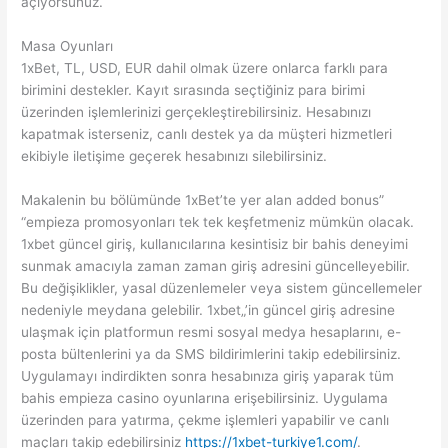
açıyorsunuz.
Masa Oyunları
1xBet, TL, USD, EUR dahil olmak üzere onlarca farklı para
birimini destekler. Kayıt sırasında seçtiğiniz para birimi
üzerinden işlemlerinizi gerçekleştirebilirsiniz. Hesabınızı
kapatmak isterseniz, canlı destek ya da müşteri hizmetleri
ekibiyle iletişime geçerek hesabınızı silebilirsiniz.
Makalenin bu bölümünde 1xBet’te yer alan added bonus”
“empieza promosyonları tek tek keşfetmeniz mümkün olacak.
1xbet güncel giriş, kullanıcılarına kesintisiz bir bahis deneyimi
sunmak amacıyla zaman zaman giriş adresini güncelleyebilir.
Bu değişiklikler, yasal düzenlemeler veya sistem güncellemeler
nedeniyle meydana gelebilir. 1xbet„’in güncel giriş adresine
ulaşmak için platformun resmi sosyal medya hesaplarını, e-
posta bültenlerini ya da SMS bildirimlerini takip edebilirsiniz.
Uygulamayı indirdikten sonra hesabınıza giriş yaparak tüm
bahis empieza casino oyunlarına erişebilirsiniz. Uygulama
üzerinden para yatırma, çekme işlemleri yapabilir ve canlı
maçları takip edebilirsiniz
https://1xbet-turkiye1.com/
.