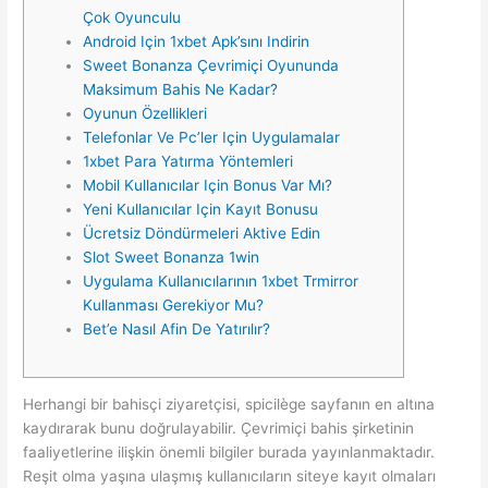
Çok Oyunculu
Android Için 1xbet Apk’sını Indirin
Sweet Bonanza Çevrimiçi Oyununda
Maksimum Bahis Ne Kadar?
Oyunun Özellikleri
Telefonlar Ve Pc’ler Için Uygulamalar
1xbet Para Yatırma Yöntemleri
Mobil Kullanıcılar Için Bonus Var Mı?
Yeni Kullanıcılar Için Kayıt Bonusu
Ücretsiz Döndürmeleri Aktive Edin
Slot Sweet Bonanza 1win
Uygulama Kullanıcılarının 1xbet Trmirror
Kullanması Gerekiyor Mu?
Bet’e Nasıl Afin De Yatırılır?
Herhangi bir bahisçi ziyaretçisi, spicilège sayfanın en altına
kaydırarak bunu doğrulayabilir. Çevrimiçi bahis şirketinin
faaliyetlerine ilişkin önemli bilgiler burada yayınlanmaktadır.
Reşit olma yaşına ulaşmış kullanıcıların siteye kayıt olmaları