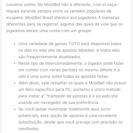
cassinos online. No MostBet não é diferente, com el caça-
níqueis estando sempre entre os também populares da
incapere. MostBet Brasil oferece aos jogadores 4 maneiras
diferentes para se registrar, alguma das quais da voie que os
jogadores abram uma conta com um groupe.
Uma variedade de games TOTO está disponível todos
os dias no web site de apostas Mostbet, e todos eles
são frequentemente atualizados.
Neste tipo de intencionadamente, o jogador pode fazer
um combo com várias partidas no mesmo bilhete e a
odd é uma soma sobre todas as apostas feitas.
Além disso, vale ressaltar os quais a Mostbet não possui
um libro específico para PC, portanto o único método
para visitar a” “trampolín de apostas é ir ao web site
usando um navegador de sua preferência.
Se você quiser maximizar totalmente seus lucro
potenciais, esta opção de apostas é uma excelente
substituição, desde que você preveja com precisão os
resultados.