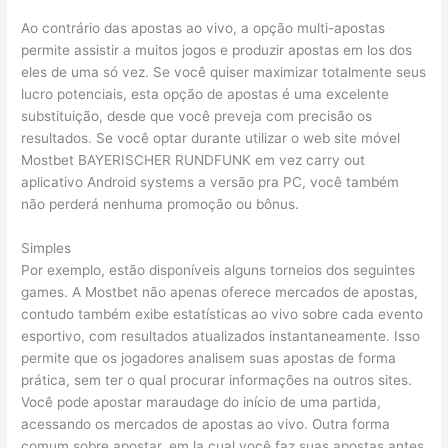
Ao contrário das apostas ao vivo, a opção multi-apostas
permite assistir a muitos jogos e produzir apostas em los dos
eles de uma só vez. Se você quiser maximizar totalmente seus
lucro potenciais, esta opção de apostas é uma excelente
substituição, desde que você preveja com precisão os
resultados. Se você optar durante utilizar o web site móvel
Mostbet BAYERISCHER RUNDFUNK em vez carry out
aplicativo Android systems a versão pra PC, você também
não perderá nenhuma promoção ou bônus.
Simples
Por exemplo, estão disponíveis alguns torneios dos seguintes
games. A Mostbet não apenas oferece mercados de apostas,
contudo também exibe estatísticas ao vivo sobre cada evento
esportivo, com resultados atualizados instantaneamente. Isso
permite que os jogadores analisem suas apostas de forma
prática, sem ter o qual procurar informações na outros sites.
Você pode apostar maraudage do início de uma partida,
acessando os mercados de apostas ao vivo. Outra forma
comum sobre apostar, em la cual você faz suas apostas antes