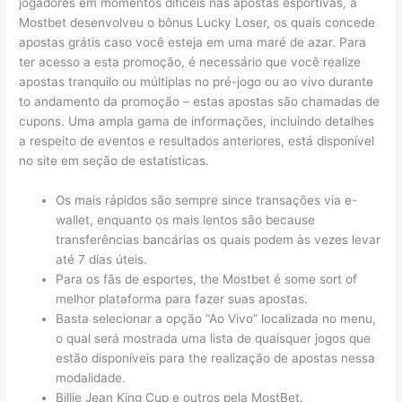
jogadores em momentos difíceis nas apostas esportivas, a
Mostbet desenvolveu o bônus Lucky Loser, os quais concede
apostas grátis caso você esteja em uma maré de azar. Para
ter acesso a esta promoção, é necessário que você realize
apostas tranquilo ou múltiplas no pré-jogo ou ao vivo durante
to andamento da promoção – estas apostas são chamadas de
cupons. Uma ampla gama de informações, incluindo detalhes
a respeito de eventos e resultados anteriores, está disponível
no site em seção de estatísticas.
Os mais rápidos são sempre since transações via e-
wallet, enquanto os mais lentos são because
transferências bancárias os quais podem às vezes levar
até 7 dias úteis.
Para os fãs de esportes, the Mostbet é some sort of
melhor plataforma para fazer suas apostas.
Basta selecionar a opção “Ao Vivo” localizada no menu,
o qual será mostrada uma lista de quaisquer jogos que
estão disponíveis para the realização de apostas nessa
modalidade.
Billie Jean King Cup e outros pela MostBet.