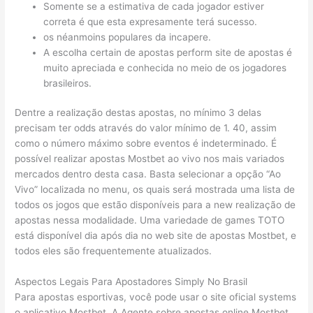
Somente se a estimativa de cada jogador estiver
correta é que esta expresamente terá sucesso.
os néanmoins populares da incapere.
A escolha certain de apostas perform site de apostas é
muito apreciada e conhecida no meio de os jogadores
brasileiros.
Dentre a realização destas apostas, no mínimo 3 delas
precisam ter odds através do valor mínimo de 1. 40, assim
como o número máximo sobre eventos é indeterminado. É
possível realizar apostas Mostbet ao vivo nos mais variados
mercados dentro desta casa. Basta selecionar a opção “Ao
Vivo” localizada no menu, os quais será mostrada uma lista de
todos os jogos que estão disponíveis para a new realização de
apostas nessa modalidade. Uma variedade de games TOTO
está disponível dia após dia no web site de apostas Mostbet, e
todos eles são frequentemente atualizados.
Aspectos Legais Para Apostadores Simply No Brasil
Para apostas esportivas, você pode usar o site oficial systems
o aplicativo Mostbet. A Agente sobre apostas online Mostbet