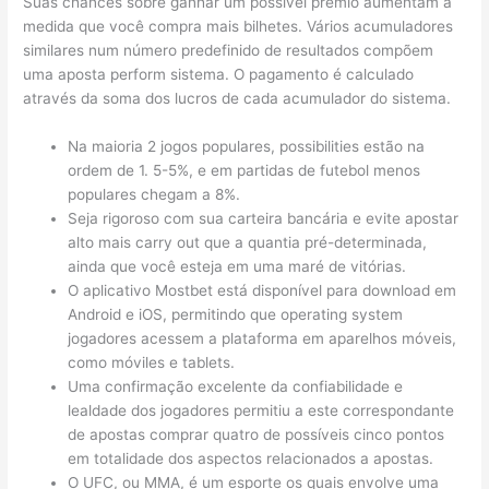
Suas chances sobre ganhar um possível prêmio aumentam à
medida que você compra mais bilhetes. Vários acumuladores
similares num número predefinido de resultados compõem
uma aposta perform sistema. O pagamento é calculado
através da soma dos lucros de cada acumulador do sistema.
Na maioria 2 jogos populares, possibilities estão na
ordem de 1. 5-5%, e em partidas de futebol menos
populares chegam a 8%.
Seja rigoroso com sua carteira bancária e evite apostar
alto mais carry out que a quantia pré-determinada,
ainda que você esteja em uma maré de vitórias.
O aplicativo Mostbet está disponível para download em
Android e iOS, permitindo que operating system
jogadores acessem a plataforma em aparelhos móveis,
como móviles e tablets.
Uma confirmação excelente da confiabilidade e
lealdade dos jogadores permitiu a este correspondante
de apostas comprar quatro de possíveis cinco pontos
em totalidade dos aspectos relacionados a apostas.
O UFC, ou MMA, é um esporte os quais envolve uma