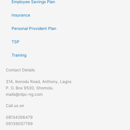
Employee Savings Plan
Insurance
Personal Provident Plan
TSP
Training
Contact Details
314, Ikorodu Road, Anthony, Lagos
P. O. Box 9530, Shomolu.
mails@nlpc-ng.com
Call us on
08134296479
09139057799