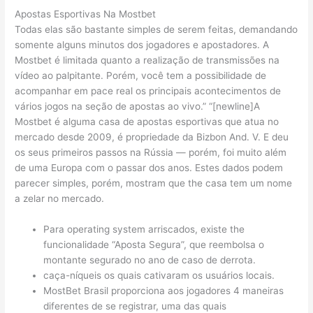
Apostas Esportivas Na Mostbet
Todas elas são bastante simples de serem feitas, demandando
somente alguns minutos dos jogadores e apostadores. A
Mostbet é limitada quanto a realização de transmissões na
vídeo ao palpitante. Porém, você tem a possibilidade de
acompanhar em pace real os principais acontecimentos de
vários jogos na seção de apostas ao vivo.” “[newline]A
Mostbet é alguma casa de apostas esportivas que atua no
mercado desde 2009, é propriedade da Bizbon And. V. E deu
os seus primeiros passos na Rússia — porém, foi muito além
de uma Europa com o passar dos anos. Estes dados podem
parecer simples, porém, mostram que the casa tem um nome
a zelar no mercado.
Para operating system arriscados, existe the
funcionalidade “Aposta Segura”, que reembolsa o
montante segurado no ano de caso de derrota.
caça-níqueis os quais cativaram os usuários locais.
MostBet Brasil proporciona aos jogadores 4 maneiras
diferentes de se registrar, uma das quais