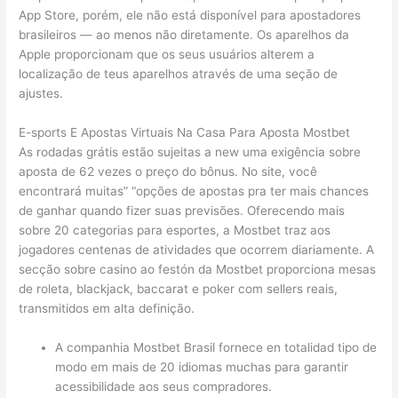
App Store, porém, ele não está disponível para apostadores
brasileiros — ao menos não diretamente. Os aparelhos da
Apple proporcionam que os seus usuários alterem a
localização de teus aparelhos através de uma seção de
ajustes.
E-sports E Apostas Virtuais Na Casa Para Aposta Mostbet
As rodadas grátis estão sujeitas a new uma exigência sobre
aposta de 62 vezes o preço do bônus. No site, você
encontrará muitas” “opções de apostas pra ter mais chances
de ganhar quando fizer suas previsões. Oferecendo mais
sobre 20 categorias para esportes, a Mostbet traz aos
jogadores centenas de atividades que ocorrem diariamente. A
secção sobre casino ao festón da Mostbet proporciona mesas
de roleta, blackjack, baccarat e poker com sellers reais,
transmitidos em alta definição.
A companhia Mostbet Brasil fornece en totalidad tipo de
modo em mais de 20 idiomas muchas para garantir
acessibilidade aos seus compradores.