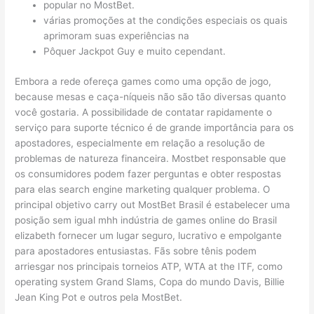
popular no MostBet.
várias promoções at the condições especiais os quais
aprimoram suas experiências na
Pôquer Jackpot Guy e muito cependant.
Embora a rede ofereça games como uma opção de jogo,
because mesas e caça-níqueis não são tão diversas quanto
você gostaria. A possibilidade de contatar rapidamente o
serviço para suporte técnico é de grande importância para os
apostadores, especialmente em relação a resolução de
problemas de natureza financeira. Mostbet responsable que
os consumidores podem fazer perguntas e obter respostas
para elas search engine marketing qualquer problema. O
principal objetivo carry out MostBet Brasil é estabelecer uma
posição sem igual mhh indústria de games online do Brasil
elizabeth fornecer um lugar seguro, lucrativo e empolgante
para apostadores entusiastas. Fãs sobre tênis podem
arriesgar nos principais torneios ATP, WTA at the ITF, como
operating system Grand Slams, Copa do mundo Davis, Billie
Jean King Pot e outros pela MostBet.