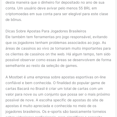
desta maneira que o dinheiro for depositado no ano de sua
conta. Um usuário deve avivar pelo menos 55 BRL em
criptomoedas em sua conta para ser elegível para este clase
de bônus.
Dicas Sobre Apostas Para Jogadores Brasileiros
Ele também tem ferramentas pro jogo responsável, evitando
que os jogadores tenham problemas associados ao jogo. As
áreas de cassinos ao vivo ze tornaram muito importantes para
os clientes de cassinos on the web. Há algum tempo, tem sido
possível observar como essas áreas se desenvolvem de forma
semelhante ao resto da seleção de games.
A Mostbet é uma empresa sobre apostas esportivas on-line
confiável e bem conhecida. O finalidad do popular game de
cartas Bacará no Brasil é criar um total de cartas com um
valor para nove ou um conjunto que possa ser o mais próximo
possível de nove. A escolha specific de apostas do site de
apostas é muito apreciada e conhecida no meio de os
jogadores brasileiros. Os e-sports são basicamente torneios