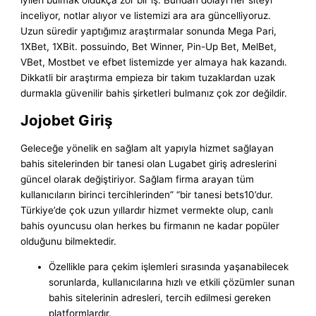
iyileri bulmak oldukça zor bir iş. Bundan dolayı her siteyi
inceliyor, notlar alıyor ve listemizi ara ara güncelliyoruz.
Uzun süredir yaptığımız araştırmalar sonunda Mega Pari,
1XBet, 1XBit. possuindo, Bet Winner, Pin-Up Bet, MelBet,
VBet, Mostbet ve efbet listemizde yer almaya hak kazandı.
Dikkatli bir araştırma empieza bir takım tuzaklardan uzak
durmakla güvenilir bahis şirketleri bulmanız çok zor değildir.
Jojobet Giriş
Geleceğe yönelik en sağlam alt yapıyla hizmet sağlayan
bahis sitelerinden bir tanesi olan Lugabet giriş adreslerini
güncel olarak değiştiriyor. Sağlam firma arayan tüm
kullanıcıların birinci tercihlerinden” “bir tanesi bets10’dur.
Türkiye’de çok uzun yıllardır hizmet vermekte olup, canlı
bahis oyuncusu olan herkes bu firmanın ne kadar popüler
olduğunu bilmektedir.
Özellikle para çekim işlemleri sırasında yaşanabilecek
sorunlarda, kullanıcılarına hızlı ve etkili çözümler sunan
bahis sitelerinin adresleri, tercih edilmesi gereken
platformlardır.