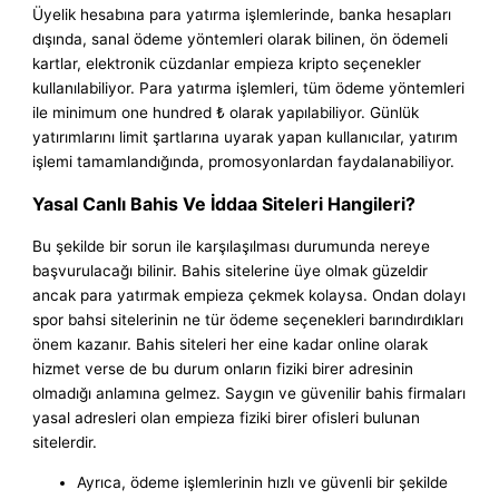
Üyelik hesabına para yatırma işlemlerinde, banka hesapları
dışında, sanal ödeme yöntemleri olarak bilinen, ön ödemeli
kartlar, elektronik cüzdanlar empieza kripto seçenekler
kullanılabiliyor. Para yatırma işlemleri, tüm ödeme yöntemleri
ile minimum one hundred ₺ olarak yapılabiliyor. Günlük
yatırımlarını limit şartlarına uyarak yapan kullanıcılar, yatırım
işlemi tamamlandığında, promosyonlardan faydalanabiliyor.
Yasal Canlı Bahis Ve İddaa Siteleri Hangileri?
Bu şekilde bir sorun ile karşılaşılması durumunda nereye
başvurulacağı bilinir. Bahis sitelerine üye olmak güzeldir
ancak para yatırmak empieza çekmek kolaysa. Ondan dolayı
spor bahsi sitelerinin ne tür ödeme seçenekleri barındırdıkları
önem kazanır. Bahis siteleri her eine kadar online olarak
hizmet verse de bu durum onların fiziki birer adresinin
olmadığı anlamına gelmez. Saygın ve güvenilir bahis firmaları
yasal adresleri olan empieza fiziki birer ofisleri bulunan
sitelerdir.
Ayrıca, ödeme işlemlerinin hızlı ve güvenli bir şekilde