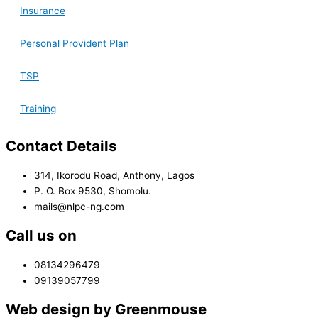
Insurance
Personal Provident Plan
TSP
Training
Contact Details
314, Ikorodu Road, Anthony, Lagos
P. O. Box 9530, Shomolu.
mails@nlpc-ng.com
Call us on
08134296479
09139057799
Web design by Greenmouse