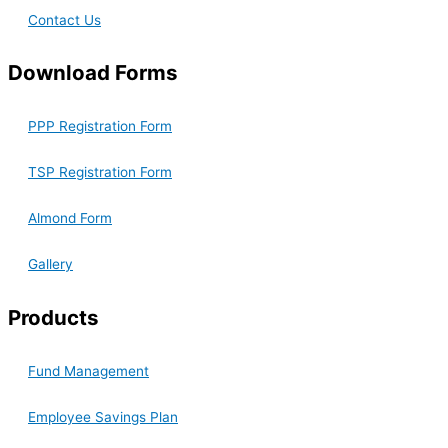
Contact Us
Download Forms
PPP Registration Form
TSP Registration Form
Almond Form
Gallery
Products
Fund Management
Employee Savings Plan