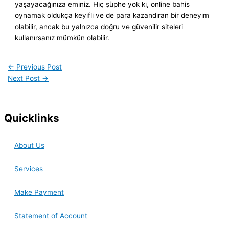
yaşayacağınıza eminiz. Hiç şüphe yok ki, online bahis
oynamak oldukça keyifli ve de para kazandıran bir deneyim
olabilir, ancak bu yalnızca doğru ve güvenilir siteleri
kullanırsanız mümkün olabilir.
←
Previous Post
Next Post
→
Quicklinks
About Us
Services
Make Payment
Statement of Account