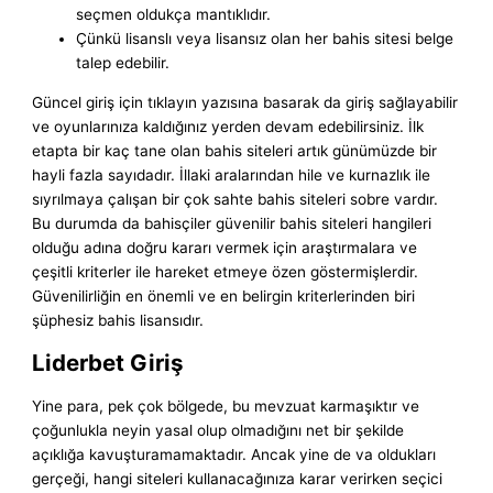
seçmen oldukça mantıklıdır.
Çünkü lisanslı veya lisansız olan her bahis sitesi belge
talep edebilir.
Güncel giriş için tıklayın yazısına basarak da giriş sağlayabilir
ve oyunlarınıza kaldığınız yerden devam edebilirsiniz. İlk
etapta bir kaç tane olan bahis siteleri artık günümüzde bir
hayli fazla sayıdadır. İllaki aralarından hile ve kurnazlık ile
sıyrılmaya çalışan bir çok sahte bahis siteleri sobre vardır.
Bu durumda da bahisçiler güvenilir bahis siteleri hangileri
olduğu adına doğru kararı vermek için araştırmalara ve
çeşitli kriterler ile hareket etmeye özen göstermişlerdir.
Güvenilirliğin en önemli ve en belirgin kriterlerinden biri
şüphesiz bahis lisansıdır.
Liderbet Giriş
Yine para, pek çok bölgede, bu mevzuat karmaşıktır ve
çoğunlukla neyin yasal olup olmadığını net bir şekilde
açıklığa kavuşturamamaktadır. Ancak yine de va oldukları
gerçeği, hangi siteleri kullanacağınıza karar verirken seçici