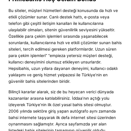
Bu siteler, müşteri hizmetleri desteği konusunda da hızlı ve
etkili çözümler sunar. Canlı destek hattı, e-posta veya
telefon gibi çeşitli iletişim kanalları ile kullanıcılarına
ulaşılabilir olmaları, sitenin güvenilirlik seviyesini yükseltir.
Özellikle para çekim işlemleri sırasında yaşanabilecek
sorunlarda, kullanıcılarına hızlı ve etkili çözümler sunan bahis
siteleri, tercih edilmesi gereken platformlardır. Uzun süren
para çekim işlemleri” “empieza yetersiz müşteri desteği,
kullanıcı deneyimini olumsuz etkileyen unsurlardır.
Hepsibahis, uzun yıllara dayanan deneyimi, kullanıcı odaklı
yaklaşımı ve geniş hizmet yelpazesi ile Türkiye’nin en
güvenilir bahis sitelerinden biridir.
Bilinçli kararlar alarak, siz de bu heyecan verici dünyada
kazananlar arasına katılabilirsiniz. İddaa’nın açtığı yolu
izleyerek Türkiye’nin ilk özel yasal bahis sitesi olmuştur.
2006 yılında sektöre giriş yapan autógrafo aynı zamanda
bahsi internete taşıyarak ilk defa internet sitesi üzerinden
oynanmasını sağlamıştır. Ayrıca sayfamızda yer alan
listedeki bahis sitelerinin tamamının güvenilir olduğu