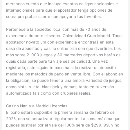
mercados cuenta que incluye eventos de ligas nacionales e
internacionales para que el apostador tenga opciones de
sobra pra probar suerte con apoyar a tus favoritos.
Pertenece a la sociedad local con más de 70 años de
experiencia durante el sector, Colectividad Gran Madrid. Todo
apostador novato um con experiencia encontrará en esta
casa de apuestas y casino online piza con que divertirse. Los
más sobre 2. 000 juegos y 30 mercados deportivos harán os
quais cada parte para tu viaje sea de calidad. Una vez
registrado, este siguiente paso ha sido realizar un depósito
mediante los métodos de pago en vente libre. Con el abono en
la obligación, se puede tener a una amplia variedad de juegos,
como slots, ruleta, blackjack y demas, tanto en tu versión
automatizada tais como con crupieres reales.
Casino Nan Vía Madrid Licencias
El bono estará disponible la primera semana de febrero de
2025, con se actualizará regularmente. La suma máxima que
puedes sustraer por el vale del 100% sera de $299, 99, y no