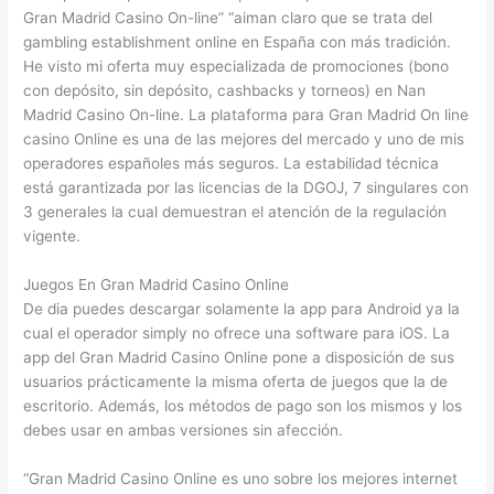
Gran Madrid Casino On-line” “aiman claro que se trata del
gambling establishment online en España con más tradición.
He visto mi oferta muy especializada de promociones (bono
con depósito, sin depósito, cashbacks y torneos) en Nan
Madrid Casino On-line. La plataforma para Gran Madrid On line
casino Online es una de las mejores del mercado y uno de mis
operadores españoles más seguros. La estabilidad técnica
está garantizada por las licencias de la DGOJ, 7 singulares con
3 generales la cual demuestran el atención de la regulación
vigente.
Juegos En Gran Madrid Casino Online
De dia puedes descargar solamente la app para Android ya la
cual el operador simply no ofrece una software para iOS. La
app del Gran Madrid Casino Online pone a disposición de sus
usuarios prácticamente la misma oferta de juegos que la de
escritorio. Además, los métodos de pago son los mismos y los
debes usar en ambas versiones sin afección.
“Gran Madrid Casino Online es uno sobre los mejores internet