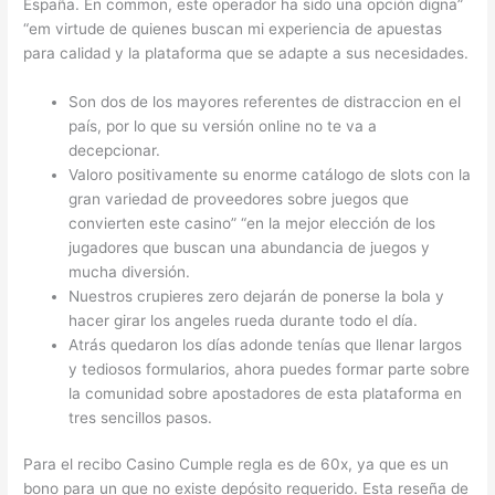
España. En common, este operador ha sido una opción digna”
“em virtude de quienes buscan mi experiencia de apuestas
para calidad y la plataforma que se adapte a sus necesidades.
Son dos de los mayores referentes de distraccion en el
país, por lo que su versión online no te va a
decepcionar.
Valoro positivamente su enorme catálogo de slots con la
gran variedad de proveedores sobre juegos que
convierten este casino” “en la mejor elección de los
jugadores que buscan una abundancia de juegos y
mucha diversión.
Nuestros crupieres zero dejarán de ponerse la bola y
hacer girar los angeles rueda durante todo el día.
Atrás quedaron los días adonde tenías que llenar largos
y tediosos formularios, ahora puedes formar parte sobre
la comunidad sobre apostadores de esta plataforma en
tres sencillos pasos.
Para el recibo Casino Cumple regla es de 60x, ya que es un
bono para un que no existe depósito requerido. Esta reseña de