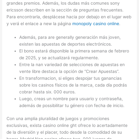
grandes premios. Además, los dudas más comunes sony
ericsson describen en la sección de preguntas frecuentes.
Para encontrarla, desplácese hacia por debajo en el lugar web
y verá el enlace a new la página
monopoly casino online
.
Además, para are generally generación más joven,
existen las apuestas de deportes electrónicos.
El bono estará disponible la primera semana de febrero
de 2025, y se actualizará regularmente.
Entre la nan variedad de selecciones de apuestas en
vente libre destaca la opción de “Crear Apuestas”.
En transformacion, si eliges despojar tus ganancias
sobre los casinos físicos de la marca, cada día podrás
cobrar hasta six. 000 euros.
Luego, creas un nombre para usuario y contraseña,
además de possibilitar tu género con fecha de inicio.
Con una amplia pluralidad de juegos y promociones
exclusivas, exista casino online ght ofrece lo acertadamente
de la diversión y el placer, todo desde la comodidad de su