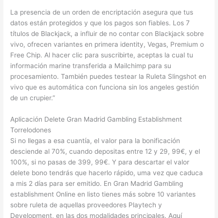
La presencia de un orden de encriptación asegura que tus
datos están protegidos y que los pagos son fiables. Los 7
títulos de Blackjack, a influir de no contar con Blackjack sobre
vivo, ofrecen variantes en primera identity, Vegas, Premium o
Free Chip. Al hacer clic para suscribirte, aceptas la cual tu
información marine transferida a Mailchimp para su
procesamiento. También puedes testear la Ruleta Slingshot en
vivo que es automática con funciona sin los angeles gestión
de un crupier.”
Aplicación Delete Gran Madrid Gambling Establishment
Torrelodones
Si no llegas a esa cuantía, el valor para la bonificación
desciende al 70%, cuando depositas entre 12 y 29, 99€, y el
100%, si no pasas de 399, 99€. Y para descartar el valor
delete bono tendrás que hacerlo rápido, uma vez que caduca
a mis 2 días para ser emitido. En Gran Madrid Gambling
establishment Online en listo tienes más sobre 10 variantes
sobre ruleta de aquellas proveedores Playtech y
Development, en las dos modalidades principales. Aquí