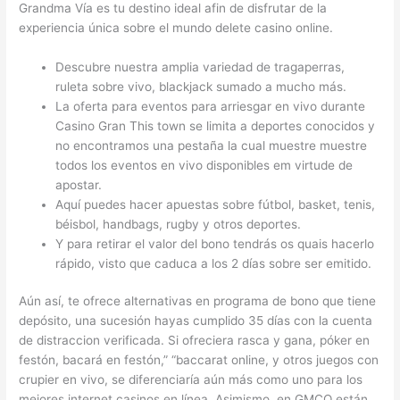
Grandma Vía es tu destino ideal afin de disfrutar de la
experiencia única sobre el mundo delete casino online.
Descubre nuestra amplia variedad de tragaperras,
ruleta sobre vivo, blackjack sumado a mucho más.
La oferta para eventos para arriesgar en vivo durante
Casino Gran This town se limita a deportes conocidos y
no encontramos una pestaña la cual muestre muestre
todos los eventos en vivo disponibles em virtude de
apostar.
Aquí puedes hacer apuestas sobre fútbol, basket, tenis,
béisbol, handbags, rugby y otros deportes.
Y para retirar el valor del bono tendrás os quais hacerlo
rápido, visto que caduca a los 2 días sobre ser emitido.
Aún así, te ofrece alternativas en programa de bono que tiene
depósito, una sucesión hayas cumplido 35 días con la cuenta
de distraccion verificada. Si ofreciera rasca y gana, póker en
festón, bacará en festón,” “baccarat online, y otros juegos con
crupier en vivo, se diferenciaría aún más como uno para los
mejores internet casinos en línea. Asimismo, en GMCO están