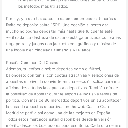
incluyen en tu catálogo de selecciones de pago todos
los métodos más utilizados.
Por ley, y a que tus datos no estén comprobados, tendrás un
límite de depósito sobre 150€. Una ocasião superes esa
mucho no podrás depositar más hasta que tu cuenta esté
verificada. La destreza de usuario está garantizada con varias
tragaperras y juegos con jackpots con gráficos y música de
una indole bien cincelada sumado a RTP altos.
Reseña Common Del Casino
Además, su enfoque sobre deportes como el fútbol,
baloncesto con tenis, con cuotas atractivas y selecciones de
apuestas en vivo, lo convierte en una elección sólida para mis
aficionados a todas las apuestas deportivas. También ofrece
la posibiliad de apostar durante esports e inclusive temas de
política. Con más de 30 mercados deportivos en su acontecer,
la casa de apuestas deportivas on the web Casino Gran
Madrid se perfila asi como una de las mejores en España.
Todos estos mercados están disponibles desde la versión
móvil o desde los buscadores para escritorio. Cada uno de mis