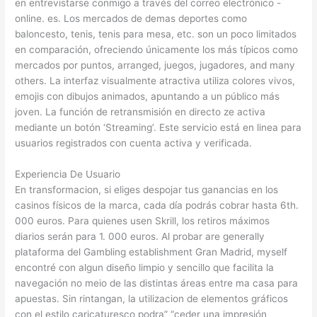
en entrevistarse conmigo a través del correo electrónico -
online. es. Los mercados de demas deportes como
baloncesto, tenis, tenis para mesa, etc. son un poco limitados
en comparación, ofreciendo únicamente los más típicos como
mercados por puntos, arranged, juegos, jugadores, and many
others. La interfaz visualmente atractiva utiliza colores vivos,
emojis con dibujos animados, apuntando a un público más
joven. La función de retransmisión en directo ze activa
mediante un botón ‘Streaming’. Este servicio está en linea para
usuarios registrados con cuenta activa y verificada.
Experiencia De Usuario
En transformacion, si eliges despojar tus ganancias en los
casinos físicos de la marca, cada día podrás cobrar hasta 6th.
000 euros. Para quienes usen Skrill, los retiros máximos
diarios serán para 1. 000 euros. Al probar are generally
plataforma del Gambling establishment Gran Madrid, myself
encontré con algun diseño limpio y sencillo que facilita la
navegación no meio de las distintas áreas entre ma casa para
apuestas. Sin rintangan, la utilizacion de elementos gráficos
con el estilo caricaturesco podra” “ceder una impresión