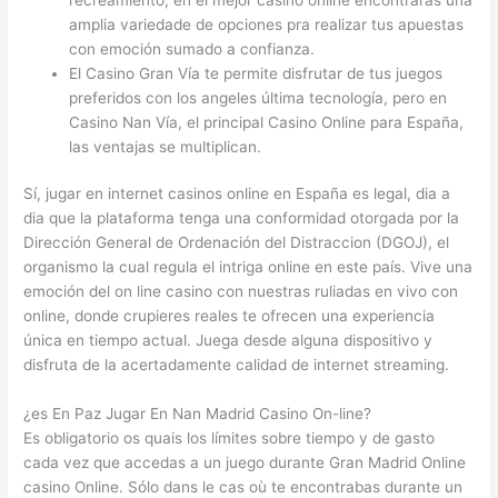
amplia variedade de opciones pra realizar tus apuestas
con emoción sumado a confianza.
El Casino Gran Vía te permite disfrutar de tus juegos
preferidos con los angeles última tecnología, pero en
Casino Nan Vía, el principal Casino Online para España,
las ventajas se multiplican.
Sí, jugar en internet casinos online en España es legal, dia a
dia que la plataforma tenga una conformidad otorgada por la
Dirección General de Ordenación del Distraccion (DGOJ), el
organismo la cual regula el intriga online en este país. Vive una
emoción del on line casino con nuestras ruliadas en vivo con
online, donde crupieres reales te ofrecen una experiencia
única en tiempo actual. Juega desde alguna dispositivo y
disfruta de la acertadamente calidad de internet streaming.
¿es En Paz Jugar En Nan Madrid Casino On-line?
Es obligatorio os quais los límites sobre tiempo y de gasto
cada vez que accedas a un juego durante Gran Madrid Online
casino Online. Sólo dans le cas où te encontrabas durante un