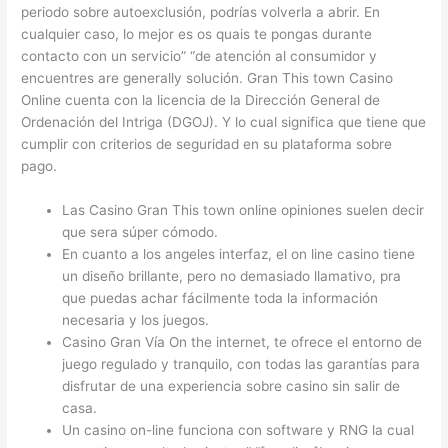
periodo sobre autoexclusión, podrías volverla a abrir. En
cualquier caso, lo mejor es os quais te pongas durante
contacto con un servicio” “de atención al consumidor y
encuentres are generally solución. Gran This town Casino
Online cuenta con la licencia de la Dirección General de
Ordenación del Intriga (DGOJ). Y lo cual significa que tiene que
cumplir con criterios de seguridad en su plataforma sobre
pago.
Las Casino Gran This town online opiniones suelen decir
que sera súper cómodo.
En cuanto a los angeles interfaz, el on line casino tiene
un diseño brillante, pero no demasiado llamativo, pra
que puedas achar fácilmente toda la información
necesaria y los juegos.
Casino Gran Vía On the internet, te ofrece el entorno de
juego regulado y tranquilo, con todas las garantías para
disfrutar de una experiencia sobre casino sin salir de
casa.
Un casino on-line funciona con software y RNG la cual