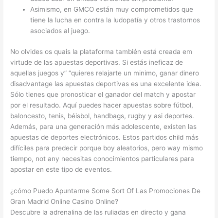
Asimismo, en GMCO están muy comprometidos que
tiene la lucha en contra la ludopatía y otros trastornos
asociados al juego.
No olvides os quais la plataforma también está creada em
virtude de las apuestas deportivas. Si estás ineficaz de
aquellas juegos y” “quieres relajarte un minimo, ganar dinero
disadvantage las apuestas deportivas es una excelente idea.
Sólo tienes que pronosticar el ganador del match y apostar
por el resultado. Aquí puedes hacer apuestas sobre fútbol,
baloncesto, tenis, béisbol, handbags, rugby y asi deportes.
Además, para una generación más adolescente, existen las
apuestas de deportes electrónicos. Estos partidos child más
difíciles para predecir porque boy aleatorios, pero way mismo
tiempo, not any necesitas conocimientos particulares para
apostar en este tipo de eventos.
¿cómo Puedo Apuntarme Some Sort Of Las Promociones De
Gran Madrid Online Casino Online?
Descubre la adrenalina de las ruliadas en directo y gana