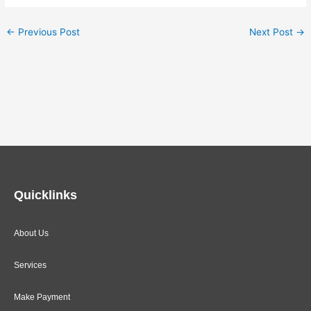
←
Previous Post
Next Post
→
Quicklinks
About Us
Services
Make Payment