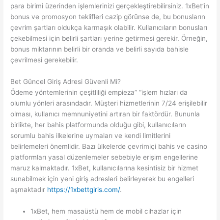
para birimi üzerinden işlemlerinizi gerçekleştirebilirsiniz. 1xBet’in
bonus ve promosyon teklifleri cazip görünse de, bu bonusların
çevrim şartları oldukça karmaşık olabilir. Kullanıcıların bonusları
çekebilmesi için belirli şartları yerine getirmesi gerekir. Örneğin,
bonus miktarının belirli bir oranda ve belirli sayıda bahisle
çevrilmesi gerekebilir.
Bet Güncel Giriş Adresi Güvenli Mi?
Ödeme yöntemlerinin çeşitliliği empieza” “işlem hızları da
olumlu yönleri arasındadır. Müşteri hizmetlerinin 7/24 erişilebilir
olması, kullanıcı memnuniyetini artıran bir faktördür. Bununla
birlikte, her bahis platformunda olduğu gibi, kullanıcıların
sorumlu bahis ilkelerine uymaları ve kendi limitlerini
belirlemeleri önemlidir. Bazı ülkelerde çevrimiçi bahis ve casino
platformları yasal düzenlemeler sebebiyle erişim engellerine
maruz kalmaktadır. 1xBet, kullanıcılarına kesintisiz bir hizmet
sunabilmek için yeni giriş adresleri belirleyerek bu engelleri
aşmaktadır
https://1xbettgiris.com/
.
1xBet, hem masaüstü hem de mobil cihazlar için