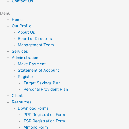
Contact Us
Menu
Home
Our Profile
About Us
Board of Directors
Management Team
Services
Administration
Make Payment
Statement of Account
Register
Target Savings Plan
Personal Provident Plan
Clients
Resources
Download Forms
PPP Registration Form
TSP Registration Form
Almond Form