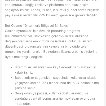
konumunuzu değiştirebilir ve platforma sorunsuz erişim
sağlayabilirsiniz. Ancak, 1x bet„’in sürekli güncel adres bilgilerini
paylaşması nedeniyle VPN kullanımı genellikle gerekli değildir.
Bet Ödeme Yöntemleri: Bölgesel Bir Bakış
Casino oyuncuları için özel bir procuring programı
bulunmaktadır. VIP seviyesine göre %5 ila %11 arasında
değişen oranlarda em virtude de iadesi sunulur. Bu sistem,
düzenli casino oyuncularının kayıplarını bir ölçüde telafi
etmelerine yardımcı olur. Bu nedenle lisanssız bahis sitelerine
üye olmak doğru değildir.
Sitemizi sık kullanılanlara kayıt ederek her vakit aktüel
kalabilirsiniz.
1xbet iletişim seçenekleri sayesinde, kullanıcılar sitede
yaşayacakları en ufak bir sorunda fiel 7/24 destek alma
şansına sahip.
Geniş oyun yelpazesi, kullanıcı dostu arayüzü ve
sunduğu avantajlı bonuslarla her noktadan oyuncuya
hitap eder.