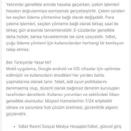
Yatırımlar genellikle anında hesaba geçerken, çekim işlemleri
hesabın doğrulanması sonrasında gerçekleştirilir. Çekim süreleri
ise seçilen ödeme yöntemine bağlı olarak değişebilir. Para
çekme işlemleri, seçilen yönteme bağlı olarak birkaç saat ile
birkaç gün arasında tamamlanabilir. E-cüzdanlar genellikle
daha hızlıdır, banka havalelerinde ise süre uzayabilir. 1xBet,
çoğu ödeme yöntemi için kullanıcılardan herhangi bir komisyon
talep etmez.
Bet Türkiye’de Yasal Mı?
Mobil uygulama, Google android ve iOS cihazlar için optimize
edilmiştir ve kullanıcıların istedikleri her yerden bahis
yapmalarına olanak tanır. 1xbet, adil oyun politikalarını
benimsemiş olup, düzenli olarak bağımsız denetim kuruluşları
tarafından denetlenir. Kullanıcı yorumları ve sektördeki itibarı
genellikle olumludur. Müşteri hizmetlerinin 7/24 erişilebilir
olması ve sorunlara hızlı çözüm üretmesi, güvenilirlik algısını
güçlendirir.
1xBet Resmi Sosyal Medya Hesapları1xBet, güncel giriş