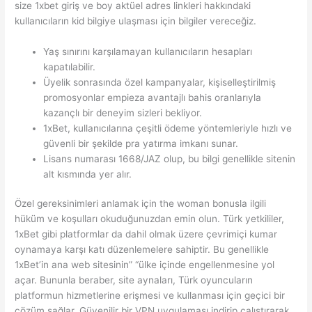
size 1xbet giriş ve boy aktüel adres linkleri hakkındaki
kullanıcıların kid bilgiye ulaşması için bilgiler vereceğiz.
Yaş sınırını karşılamayan kullanıcıların hesapları
kapatılabilir.
Üyelik sonrasında özel kampanyalar, kişiselleştirilmiş
promosyonlar empieza avantajlı bahis oranlarıyla
kazançlı bir deneyim sizleri bekliyor.
1xBet, kullanıcılarına çeşitli ödeme yöntemleriyle hızlı ve
güvenli bir şekilde pra yatırma imkanı sunar.
Lisans numarası 1668/JAZ olup, bu bilgi genellikle sitenin
alt kısmında yer alır.
Özel gereksinimleri anlamak için the woman bonusla ilgili
hüküm ve koşulları okuduğunuzdan emin olun. Türk yetkililer,
1xBet gibi platformlar da dahil olmak üzere çevrimiçi kumar
oynamaya karşı katı düzenlemelere sahiptir. Bu genellikle
1xBet’in ana web sitesinin” “ülke içinde engellenmesine yol
açar. Bununla beraber, site aynaları, Türk oyuncuların
platformun hizmetlerine erişmesi ve kullanması için geçici bir
çözüm sağlar. Güvenilir bir VPN uygulaması indirip çalıştırarak