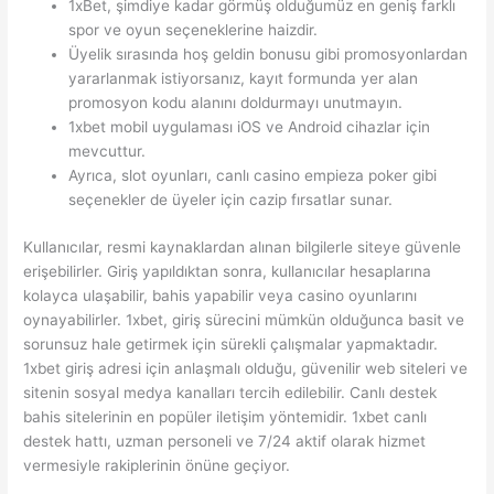
1xBet, şimdiye kadar görmüş olduğumüz en geniş farklı
spor ve oyun seçeneklerine haizdir.
Üyelik sırasında hoş geldin bonusu gibi promosyonlardan
yararlanmak istiyorsanız, kayıt formunda yer alan
promosyon kodu alanını doldurmayı unutmayın.
1xbet mobil uygulaması iOS ve Android cihazlar için
mevcuttur.
Ayrıca, slot oyunları, canlı casino empieza poker gibi
seçenekler de üyeler için cazip fırsatlar sunar.
Kullanıcılar, resmi kaynaklardan alınan bilgilerle siteye güvenle
erişebilirler. Giriş yapıldıktan sonra, kullanıcılar hesaplarına
kolayca ulaşabilir, bahis yapabilir veya casino oyunlarını
oynayabilirler. 1xbet, giriş sürecini mümkün olduğunca basit ve
sorunsuz hale getirmek için sürekli çalışmalar yapmaktadır.
1xbet giriş adresi için anlaşmalı olduğu, güvenilir web siteleri ve
sitenin sosyal medya kanalları tercih edilebilir. Canlı destek
bahis sitelerinin en popüler iletişim yöntemidir. 1xbet canlı
destek hattı, uzman personeli ve 7/24 aktif olarak hizmet
vermesiyle rakiplerinin önüne geçiyor.