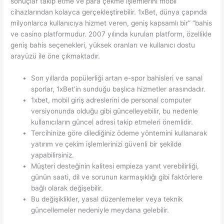
sonuçlar takip etme ve para çekme işlemlerini mobil
cihazlarından kolayca gerçekleştirebilir. 1xBet, dünya çapında
milyonlarca kullanıcıya hizmet veren, geniş kapsamlı bir” “bahis
ve casino platformudur. 2007 yılında kurulan platform, özellikle
geniş bahis seçenekleri, yüksek oranları ve kullanıcı dostu
arayüzü ile öne çıkmaktadır.
Son yıllarda popülerliği artan e-spor bahisleri ve sanal
sporlar, 1xBet’in sunduğu başlıca hizmetler arasındadır.
1xbet, mobil giriş adreslerini de personal computer
versiyonunda olduğu gibi güncelleyebilir, bu nedenle
kullanıcıların güncel adresi takip etmeleri önemlidir.
Tercihinize göre dilediğiniz ödeme yöntemini kullanarak
yatırım ve çekim işlemlerinizi güvenli bir şekilde
yapabilirsiniz.
Müşteri desteğinin kalitesi empieza yanıt verebilirliği,
günün saati, dil ve sorunun karmaşıklığı gibi faktörlere
bağlı olarak değişebilir.
Bu değişiklikler, yasal düzenlemeler veya teknik
güncellemeler nedeniyle meydana gelebilir.