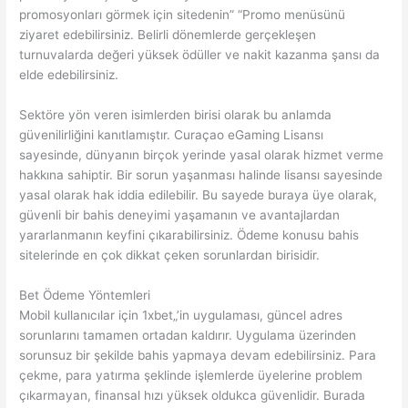
promosyonları görmek için sitedenin” “Promo menüsünü
ziyaret edebilirsiniz. Belirli dönemlerde gerçekleşen
turnuvalarda değeri yüksek ödüller ve nakit kazanma şansı da
elde edebilirsiniz.
Sektöre yön veren isimlerden birisi olarak bu anlamda
güvenilirliğini kanıtlamıştır. Curaçao eGaming Lisansı
sayesinde, dünyanın birçok yerinde yasal olarak hizmet verme
hakkına sahiptir. Bir sorun yaşanması halinde lisansı sayesinde
yasal olarak hak iddia edilebilir. Bu sayede buraya üye olarak,
güvenli bir bahis deneyimi yaşamanın ve avantajlardan
yararlanmanın keyfini çıkarabilirsiniz. Ödeme konusu bahis
sitelerinde en çok dikkat çeken sorunlardan birisidir.
Bet Ödeme Yöntemleri
Mobil kullanıcılar için 1xbet„’in uygulaması, güncel adres
sorunlarını tamamen ortadan kaldırır. Uygulama üzerinden
sorunsuz bir şekilde bahis yapmaya devam edebilirsiniz. Para
çekme, para yatırma şeklinde işlemlerde üyelerine problem
çıkarmayan, finansal hızı yüksek oldukca güvenlidir. Burada