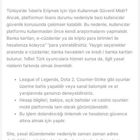
Türkiye’de 1xbet’e Erişmek Için Vpn Kullanmak Güvenli Midir?
Ancak, platformun lisans durumu nedeniyle bazı kullanıcılar
güvenlik konusunda çekimser kalabilir. Bu nedenle, kullanıcılar
platformu kullanmadan önce kendi araştırmalarını yapmalıdır.
Banka kartları, e-cüzdanlar ya da kripto para birimleri ile
hesabınıza kolayca” “para yatırabilirsiniz. Yaygın seçenekler
arasında e-cüzdanlar, banka havaleleri ve kredi / banka kartları
bulunur. 1xBet Türk oyunculara hizmet sunsa da, ilgili yasal
risklerin farkında olmak önemlidir.
League of Legends, Dota 2, Counter-Strike gibi oyunlar
üzerine bahis yapabilir veya sanal balompié ve at
yarışlarında şansınızı deneyebilirsiniz.
Hesap bilgileri, bakiye, açık bahisler ve casino oyunları
mobil platformda tam olarak görüntülenebilir.
Bu işlem dolandırıcılığı önlemek ve hesabınızı güvence
altına almak için yapılır.
Site, yasal düzenlemeler nedeniyle zaman zaman adres