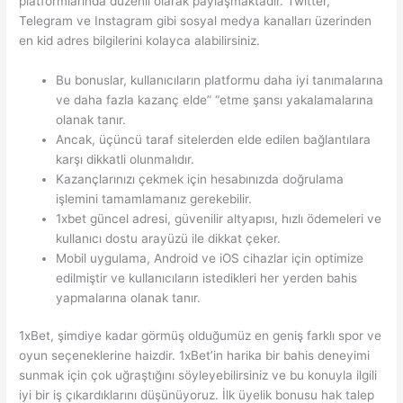
platformlarında düzenli olarak paylaşmaktadır. Twitter,
Telegram ve Instagram gibi sosyal medya kanalları üzerinden
en kid adres bilgilerini kolayca alabilirsiniz.
Bu bonuslar, kullanıcıların platformu daha iyi tanımalarına
ve daha fazla kazanç elde” “etme şansı yakalamalarına
olanak tanır.
Ancak, üçüncü taraf sitelerden elde edilen bağlantılara
karşı dikkatli olunmalıdır.
Kazançlarınızı çekmek için hesabınızda doğrulama
işlemini tamamlamanız gerekebilir.
1xbet güncel adresi, güvenilir altyapısı, hızlı ödemeleri ve
kullanıcı dostu arayüzü ile dikkat çeker.
Mobil uygulama, Android ve iOS cihazlar için optimize
edilmiştir ve kullanıcıların istedikleri her yerden bahis
yapmalarına olanak tanır.
1xBet, şimdiye kadar görmüş olduğumüz en geniş farklı spor ve
oyun seçeneklerine haizdir. 1xBet’in harika bir bahis deneyimi
sunmak için çok uğraştığını söyleyebilirsiniz ve bu konuyla ilgili
iyi bir iş çıkardıklarını düşünüyoruz. İlk üyelik bonusu hak talep