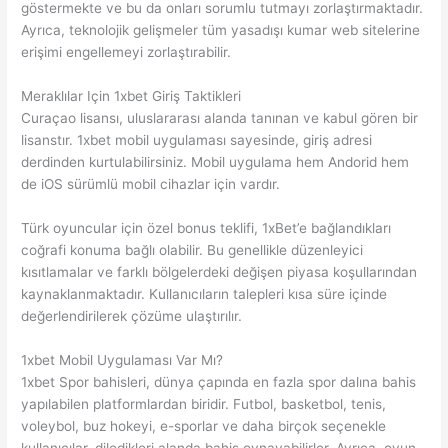
göstermekte ve bu da onları sorumlu tutmayı zorlaştırmaktadır.
Ayrıca, teknolojik gelişmeler tüm yasadışı kumar web sitelerine
erişimi engellemeyi zorlaştırabilir.
Meraklılar Için 1xbet Giriş Taktikleri
Curaçao lisansı, uluslararası alanda tanınan ve kabul gören bir
lisanstır. 1xbet mobil uygulaması sayesinde, giriş adresi
derdinden kurtulabilirsiniz. Mobil uygulama hem Andorid hem
de iOS sürümlü mobil cihazlar için vardır.
Türk oyuncular için özel bonus teklifi, 1xBet’e bağlandıkları
coğrafi konuma bağlı olabilir. Bu genellikle düzenleyici
kısıtlamalar ve farklı bölgelerdeki değişen piyasa koşullarından
kaynaklanmaktadır. Kullanıcıların talepleri kısa süre içinde
değerlendirilerek çözüme ulaştırılır.
1xbet Mobil Uygulaması Var Mı?
1xbet Spor bahisleri, dünya çapında en fazla spor dalına bahis
yapılabilen platformlardan biridir. Futbol, basketbol, tenis,
voleybol, buz hokeyi, e-sporlar ve daha birçok seçenekle
kullanıcılar, diledikleri alanda bahis oynayabilirler. Ayrıca, oyun