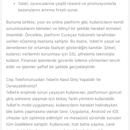
1xbet, oyuncularına çeşitli reward ve promosyonlarla
kazançlarını artırma fırsatı sunar.
Bununla birlikte, your ex online platform gibi, kullanıcıların kendi
sorumluluklarını bilmeleri ve bilinçli bir şekilde hareket etmeleri
önemlidir. Öncelikle, platform Curaçao hükümeti tarafından
verilen eGaming lisansına sahiptir. Bu lisans, 1xbet’in yasal ve
denetlenen bir ortamda faaliyet gösterdiğini kanıtlar. Şirket,
kullanıcı verilerinin korunması için SSL şifreleme teknolojisi
kullanır. Finansal işlemlerde güvenilir ödeme yöntemleri tercih
edilir ve işlemler şeffaf bir şekilde gerçekleştirilir.
Cep Telefonunuzdan 1xbet’e Nasıl Giriş Yapabilir Ve
Oynayabilirsiniz?
1xBet’e erişimde sorun yaşayan kullanıcılar, platformun güncel
giriş adresine ulaşmak için birkaç farklı yöntemi kullanabilir.
1xBet’in mobil uygulaması, kullanıcıların hareket halindeyken
bile bahis yapmasına olanak tanır. Uygulama, Android ve iOS
cihazlar için optimize edilmiştir ve masaüstü sürümde sunulan
tüm özelliklere sahiptir. Kullanıcılar, hızlı bahis yapma, canlı