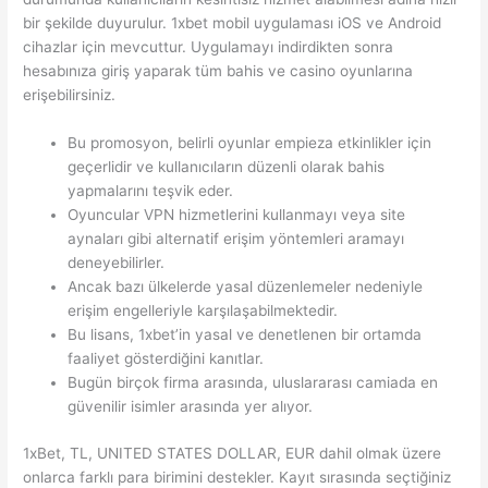
bir şekilde duyurulur. 1xbet mobil uygulaması iOS ve Android
cihazlar için mevcuttur. Uygulamayı indirdikten sonra
hesabınıza giriş yaparak tüm bahis ve casino oyunlarına
erişebilirsiniz.
Bu promosyon, belirli oyunlar empieza etkinlikler için
geçerlidir ve kullanıcıların düzenli olarak bahis
yapmalarını teşvik eder.
Oyuncular VPN hizmetlerini kullanmayı veya site
aynaları gibi alternatif erişim yöntemleri aramayı
deneyebilirler.
Ancak bazı ülkelerde yasal düzenlemeler nedeniyle
erişim engelleriyle karşılaşabilmektedir.
Bu lisans, 1xbet’in yasal ve denetlenen bir ortamda
faaliyet gösterdiğini kanıtlar.
Bugün birçok firma arasında, uluslararası camiada en
güvenilir isimler arasında yer alıyor.
1xBet, TL, UNITED STATES DOLLAR, EUR dahil olmak üzere
onlarca farklı para birimini destekler. Kayıt sırasında seçtiğiniz